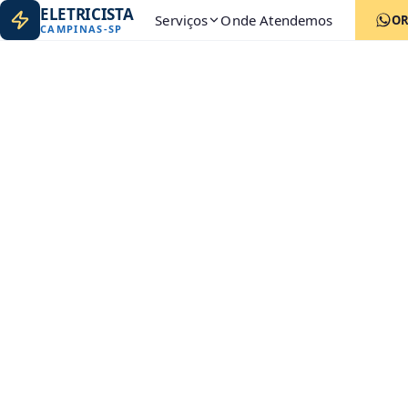
ELETRICISTA
Serviços
Onde Atendemos
O
CAMPINAS
-
SP