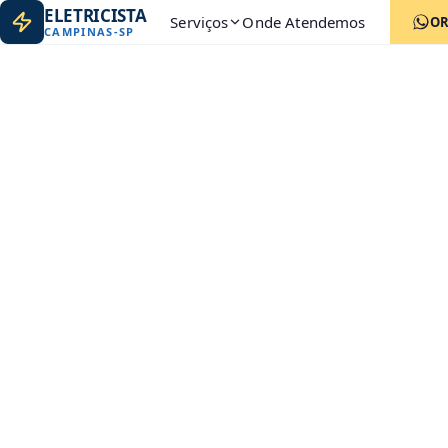
ELETRICISTA
Serviços
Onde Atendemos
O
CAMPINAS
-
SP