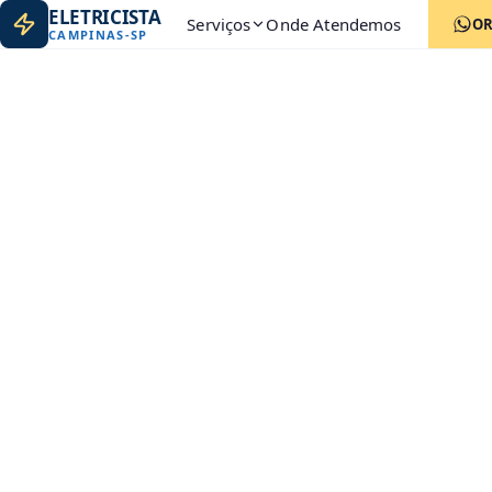
ELETRICISTA
Serviços
Onde Atendemos
O
CAMPINAS
-
SP