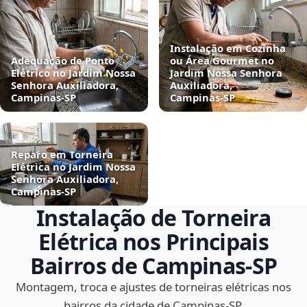
Instalação em Cozinha
Adequação de Ponto
ou Área Gourmet no
Elétrico no Jardim Nossa
Jardim Nossa Senhora
Senhora Auxiliadora,
Auxiliadora,
Campinas‑SP
Campinas‑SP
Reparo em Torneira
Elétrica no Jardim Nossa
Senhora Auxiliadora,
Campinas‑SP
Instalação de Torneira
Elétrica nos Principais
Bairros de Campinas‑SP
Montagem, troca e ajustes de torneiras elétricas nos
bairros da cidade de Campinas‑SP.