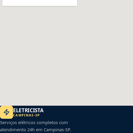
ELETRICISTA
CAMPINAS
-
SP
Serviços elétricos completos com
atendimento 24h em
Campinas
-
SP
.