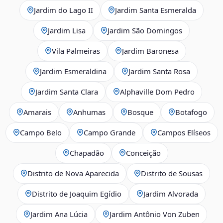
Jardim do Lago II
Jardim Santa Esmeralda
Jardim Lisa
Jardim São Domingos
Vila Palmeiras
Jardim Baronesa
Jardim Esmeraldina
Jardim Santa Rosa
Jardim Santa Clara
Alphaville Dom Pedro
Amarais
Anhumas
Bosque
Botafogo
Campo Belo
Campo Grande
Campos Elíseos
Chapadão
Conceição
Distrito de Nova Aparecida
Distrito de Sousas
Distrito de Joaquim Egídio
Jardim Alvorada
Jardim Ana Lúcia
Jardim Antônio Von Zuben