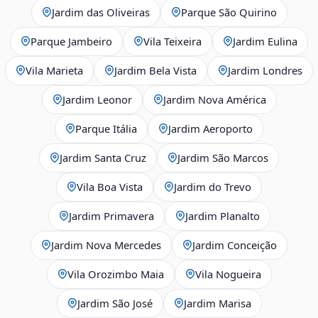
Jardim das Oliveiras
Parque São Quirino
Parque Jambeiro
Vila Teixeira
Jardim Eulina
Vila Marieta
Jardim Bela Vista
Jardim Londres
Jardim Leonor
Jardim Nova América
Parque Itália
Jardim Aeroporto
Jardim Santa Cruz
Jardim São Marcos
Vila Boa Vista
Jardim do Trevo
Jardim Primavera
Jardim Planalto
Jardim Nova Mercedes
Jardim Conceição
Vila Orozimbo Maia
Vila Nogueira
Jardim São José
Jardim Marisa