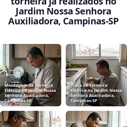
torneira já realizados no
Jardim Nossa Senhora
Auxiliadora, Campinas‑SP
Montagem de Torneira
Troca de Torneira
Elétrica no Jardim Nossa
Elétrica no Jardim Nossa
Senhora Auxiliadora,
Senhora Auxiliadora,
Campinas‑SP
Campinas‑SP