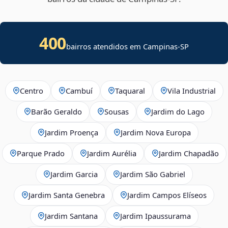
400
bairros atendidos em Campinas-SP
Centro
Cambuí
Taquaral
Vila Industrial
Barão Geraldo
Sousas
Jardim do Lago
Jardim Proença
Jardim Nova Europa
Parque Prado
Jardim Aurélia
Jardim Chapadão
Jardim Garcia
Jardim São Gabriel
Jardim Santa Genebra
Jardim Campos Elíseos
Jardim Santana
Jardim Ipaussurama