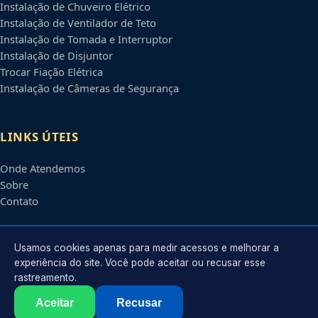
Instalação de Chuveiro Elétrico
Instalação de Ventilador de Teto
Instalação de Tomada e Interruptor
Instalação de Disjuntor
Trocar Fiação Elétrica
Instalação de Câmeras de Segurança
LINKS ÚTEIS
Onde Atendemos
Sobre
Contato
CONTATO
Usamos cookies apenas para medir acessos e melhorar a
experiência do site. Você pode aceitar ou recusar esse
rastreamento.
Atendimento em
Campinas
-
SP
e regiões parceiras
contato@eletricistascampinas.com.br
Aceitar
Recusar
©
2026
Eletricista em
Campinas
-
SP
. Todos os direitos reservados.