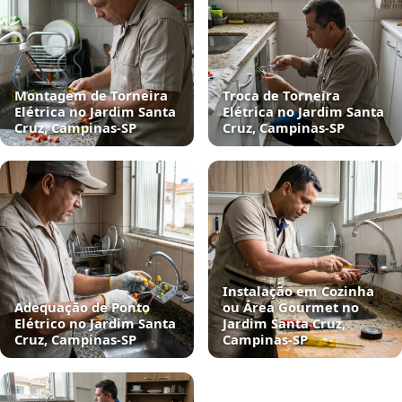
Montagem de Torneira
Troca de Torneira
Elétrica no Jardim Santa
Elétrica no Jardim Santa
Cruz, Campinas‑SP
Cruz, Campinas‑SP
Instalação em Cozinha
Adequação de Ponto
ou Área Gourmet no
Elétrico no Jardim Santa
Jardim Santa Cruz,
Cruz, Campinas‑SP
Campinas‑SP