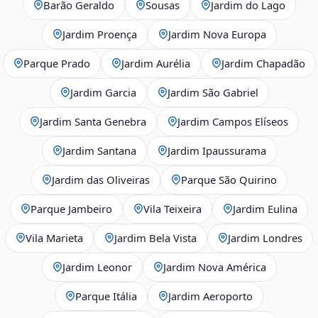
Barão Geraldo
Sousas
Jardim do Lago
Jardim Proença
Jardim Nova Europa
Parque Prado
Jardim Aurélia
Jardim Chapadão
Jardim Garcia
Jardim São Gabriel
Jardim Santa Genebra
Jardim Campos Elíseos
Jardim Santana
Jardim Ipaussurama
Jardim das Oliveiras
Parque São Quirino
Parque Jambeiro
Vila Teixeira
Jardim Eulina
Vila Marieta
Jardim Bela Vista
Jardim Londres
Jardim Leonor
Jardim Nova América
Parque Itália
Jardim Aeroporto