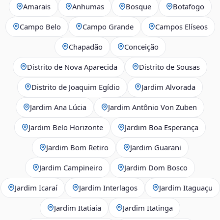
Amarais
Anhumas
Bosque
Botafogo
Campo Belo
Campo Grande
Campos Elíseos
Chapadão
Conceição
Distrito de Nova Aparecida
Distrito de Sousas
Distrito de Joaquim Egídio
Jardim Alvorada
Jardim Ana Lúcia
Jardim Antônio Von Zuben
Jardim Belo Horizonte
Jardim Boa Esperança
Jardim Bom Retiro
Jardim Guarani
Jardim Campineiro
Jardim Dom Bosco
Jardim Icaraí
Jardim Interlagos
Jardim Itaguaçu
Jardim Itatiaia
Jardim Itatinga