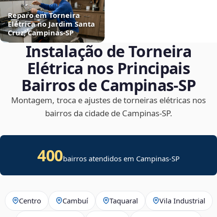
Reparo em Torneira
Elétrica no Jardim Santa
Cruz, Campinas‑SP
Instalação de Torneira
Elétrica nos Principais
Bairros de Campinas‑SP
Montagem, troca e ajustes de torneiras elétricas nos
bairros da cidade de Campinas‑SP.
400
bairros atendidos em Campinas-SP
Centro
Cambuí
Taquaral
Vila Industrial