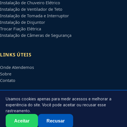
Instalação de Chuveiro Elétrico
Instalação de Ventilador de Teto
Instalação de Tomada e Interruptor
Instalação de Disjuntor
Trocar Fiação Elétrica
Instalação de Câmeras de Segurança
LINKS ÚTEIS
Onde Atendemos
Sobre
Contato
CONTATO
Usamos cookies apenas para medir acessos e melhorar a
experiência do site. Você pode aceitar ou recusar esse
rastreamento.
Atendimento em
Campinas
-
SP
e regiões parceiras
contato@eletricistascampinas.com.br
Aceitar
Recusar
©
2026
Eletricista em
Campinas
-
SP
. Todos os direitos reservados.