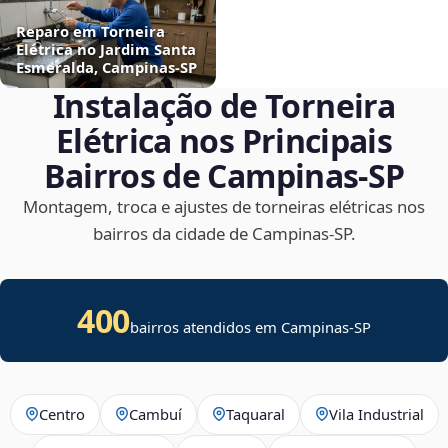
Reparo em Torneira
Elétrica no Jardim Santa
Esmeralda, Campinas‑SP
Instalação de Torneira
Elétrica nos Principais
Bairros de Campinas‑SP
Montagem, troca e ajustes de torneiras elétricas nos
bairros da cidade de Campinas‑SP.
400
bairros atendidos em Campinas-SP
Centro
Cambuí
Taquaral
Vila Industrial