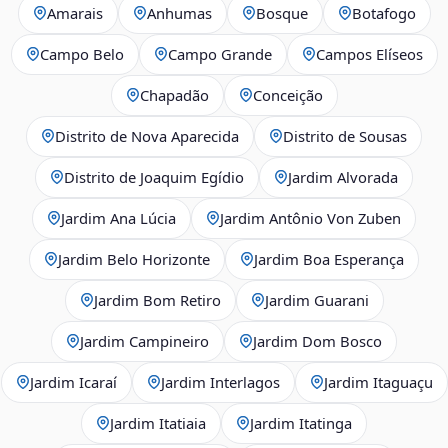
Amarais
Anhumas
Bosque
Botafogo
Campo Belo
Campo Grande
Campos Elíseos
Chapadão
Conceição
Distrito de Nova Aparecida
Distrito de Sousas
Distrito de Joaquim Egídio
Jardim Alvorada
Jardim Ana Lúcia
Jardim Antônio Von Zuben
Jardim Belo Horizonte
Jardim Boa Esperança
Jardim Bom Retiro
Jardim Guarani
Jardim Campineiro
Jardim Dom Bosco
Jardim Icaraí
Jardim Interlagos
Jardim Itaguaçu
Jardim Itatiaia
Jardim Itatinga