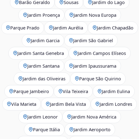
Barão Geraldo
Sousas
Jardim do Lago
Jardim Proença
Jardim Nova Europa
Parque Prado
Jardim Aurélia
Jardim Chapadão
Jardim Garcia
Jardim São Gabriel
Jardim Santa Genebra
Jardim Campos Elíseos
Jardim Santana
Jardim Ipaussurama
Jardim das Oliveiras
Parque São Quirino
Parque Jambeiro
Vila Teixeira
Jardim Eulina
Vila Marieta
Jardim Bela Vista
Jardim Londres
Jardim Leonor
Jardim Nova América
Parque Itália
Jardim Aeroporto