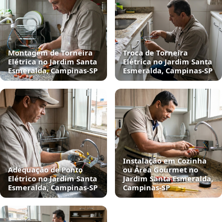
Montagem de Torneira
Troca de Torneira
Elétrica no Jardim Santa
Elétrica no Jardim Santa
Esmeralda, Campinas‑SP
Esmeralda, Campinas‑SP
Instalação em Cozinha
Adequação de Ponto
ou Área Gourmet no
Elétrico no Jardim Santa
Jardim Santa Esmeralda,
Esmeralda, Campinas‑SP
Campinas‑SP