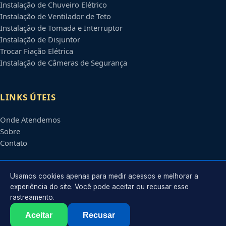
Instalação de Chuveiro Elétrico
Instalação de Ventilador de Teto
Instalação de Tomada e Interruptor
Instalação de Disjuntor
Trocar Fiação Elétrica
Instalação de Câmeras de Segurança
LINKS ÚTEIS
Onde Atendemos
Sobre
Contato
CONTATO
Usamos cookies apenas para medir acessos e melhorar a
experiência do site. Você pode aceitar ou recusar esse
rastreamento.
Atendimento em
Campinas
-
SP
e regiões parceiras
contato@eletricistascampinas.com.br
Aceitar
Recusar
©
2026
Eletricista em
Campinas
-
SP
. Todos os direitos reservados.