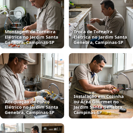
Montagem de Torneira
Troca de Torneira
Elétrica no Jardim Santa
Elétrica no Jardim Santa
Genebra, Campinas‑SP
Genebra, Campinas‑SP
Instalação em Cozinha
Adequação de Ponto
ou Área Gourmet no
Elétrico no Jardim Santa
Jardim Santa Genebra,
Genebra, Campinas‑SP
Campinas‑SP