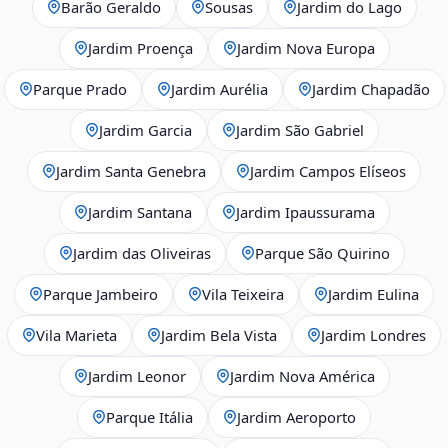
Barão Geraldo
Sousas
Jardim do Lago
Jardim Proença
Jardim Nova Europa
Parque Prado
Jardim Aurélia
Jardim Chapadão
Jardim Garcia
Jardim São Gabriel
Jardim Santa Genebra
Jardim Campos Elíseos
Jardim Santana
Jardim Ipaussurama
Jardim das Oliveiras
Parque São Quirino
Parque Jambeiro
Vila Teixeira
Jardim Eulina
Vila Marieta
Jardim Bela Vista
Jardim Londres
Jardim Leonor
Jardim Nova América
Parque Itália
Jardim Aeroporto