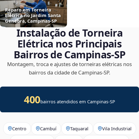
Reparo em Torneira
Elétrica no Jardim Santa
Genebra, Campinas‑SP
Instalação de Torneira
Elétrica nos Principais
Bairros de Campinas‑SP
Montagem, troca e ajustes de torneiras elétricas nos
bairros da cidade de Campinas‑SP.
400
bairros atendidos em Campinas-SP
Centro
Cambuí
Taquaral
Vila Industrial