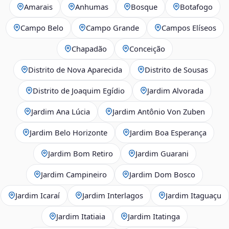
Amarais
Anhumas
Bosque
Botafogo
Campo Belo
Campo Grande
Campos Elíseos
Chapadão
Conceição
Distrito de Nova Aparecida
Distrito de Sousas
Distrito de Joaquim Egídio
Jardim Alvorada
Jardim Ana Lúcia
Jardim Antônio Von Zuben
Jardim Belo Horizonte
Jardim Boa Esperança
Jardim Bom Retiro
Jardim Guarani
Jardim Campineiro
Jardim Dom Bosco
Jardim Icaraí
Jardim Interlagos
Jardim Itaguaçu
Jardim Itatiaia
Jardim Itatinga