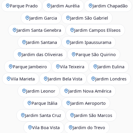
Parque Prado
Jardim Aurélia
Jardim Chapadão
Jardim Garcia
Jardim São Gabriel
Jardim Santa Genebra
Jardim Campos Elíseos
Jardim Santana
Jardim Ipaussurama
Jardim das Oliveiras
Parque São Quirino
Parque Jambeiro
Vila Teixeira
Jardim Eulina
Vila Marieta
Jardim Bela Vista
Jardim Londres
Jardim Leonor
Jardim Nova América
Parque Itália
Jardim Aeroporto
Jardim Santa Cruz
Jardim São Marcos
Vila Boa Vista
Jardim do Trevo