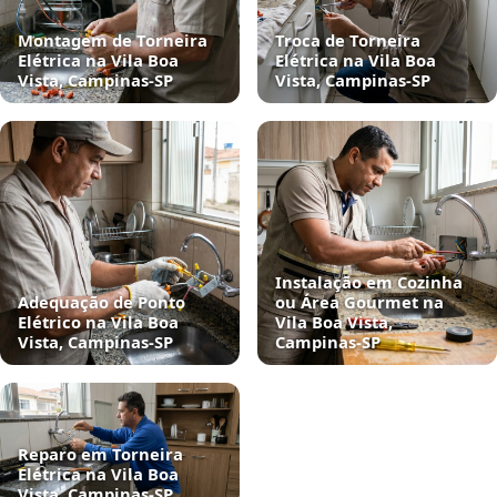
Montagem de Torneira
Troca de Torneira
Elétrica na Vila Boa
Elétrica na Vila Boa
Vista, Campinas‑SP
Vista, Campinas‑SP
Instalação em Cozinha
Adequação de Ponto
ou Área Gourmet na
Elétrico na Vila Boa
Vila Boa Vista,
Vista, Campinas‑SP
Campinas‑SP
Reparo em Torneira
Elétrica na Vila Boa
Vista, Campinas‑SP