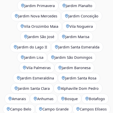
Jardim Primavera
Jardim Planalto
Jardim Nova Mercedes
Jardim Conceição
Vila Orozimbo Maia
Vila Nogueira
Jardim São José
Jardim Marisa
Jardim do Lago II
Jardim Santa Esmeralda
Jardim Lisa
Jardim São Domingos
Vila Palmeiras
Jardim Baronesa
Jardim Esmeraldina
Jardim Santa Rosa
Jardim Santa Clara
Alphaville Dom Pedro
Amarais
Anhumas
Bosque
Botafogo
Campo Belo
Campo Grande
Campos Elíseos