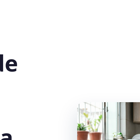
de
la