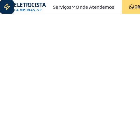
ELETRICISTA
Serviços
Onde Atendemos
O
CAMPINAS
-
SP