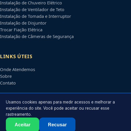
Instalação de Chuveiro Elétrico
Instalação de Ventilador de Teto
Instalação de Tomada e Interruptor
Instalação de Disjuntor
Trocar Fiação Elétrica
Instalação de Câmeras de Segurança
LINKS ÚTEIS
Onde Atendemos
Sobre
Contato
CONTATO
Usamos cookies apenas para medir acessos e melhorar a
experiência do site. Você pode aceitar ou recusar esse
rastreamento.
Atendimento em
Campinas
-
SP
e regiões parceiras
contato@eletricistascampinas.com.br
Aceitar
Recusar
©
2026
Eletricista em
Campinas
-
SP
. Todos os direitos reservados.