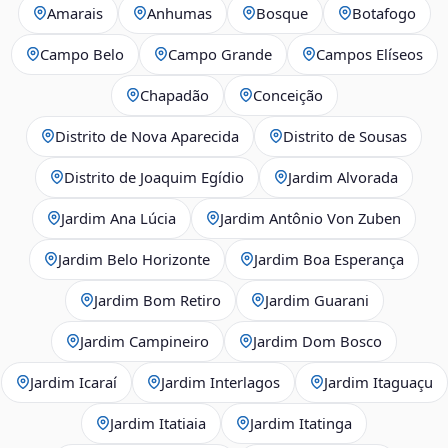
Amarais
Anhumas
Bosque
Botafogo
Campo Belo
Campo Grande
Campos Elíseos
Chapadão
Conceição
Distrito de Nova Aparecida
Distrito de Sousas
Distrito de Joaquim Egídio
Jardim Alvorada
Jardim Ana Lúcia
Jardim Antônio Von Zuben
Jardim Belo Horizonte
Jardim Boa Esperança
Jardim Bom Retiro
Jardim Guarani
Jardim Campineiro
Jardim Dom Bosco
Jardim Icaraí
Jardim Interlagos
Jardim Itaguaçu
Jardim Itatiaia
Jardim Itatinga