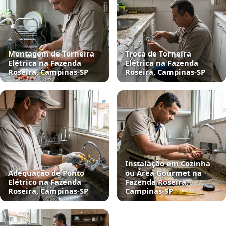
Montagem de Torneira
Troca de Torneira
Elétrica na Fazenda
Elétrica na Fazenda
Roseira, Campinas‑SP
Roseira, Campinas‑SP
Instalação em Cozinha
Adequação de Ponto
ou Área Gourmet na
Elétrico na Fazenda
Fazenda Roseira,
Roseira, Campinas‑SP
Campinas‑SP