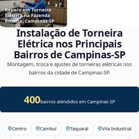
Reparo em Torneira
Elétrica na Fazenda
Roseira, Campinas‑SP
Instalação de Torneira
Elétrica nos Principais
Bairros de Campinas‑SP
Montagem, troca e ajustes de torneiras elétricas nos
bairros da cidade de Campinas‑SP.
400
bairros atendidos em Campinas-SP
Centro
Cambuí
Taquaral
Vila Industrial