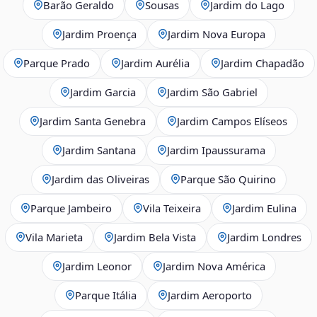
Barão Geraldo
Sousas
Jardim do Lago
Jardim Proença
Jardim Nova Europa
Parque Prado
Jardim Aurélia
Jardim Chapadão
Jardim Garcia
Jardim São Gabriel
Jardim Santa Genebra
Jardim Campos Elíseos
Jardim Santana
Jardim Ipaussurama
Jardim das Oliveiras
Parque São Quirino
Parque Jambeiro
Vila Teixeira
Jardim Eulina
Vila Marieta
Jardim Bela Vista
Jardim Londres
Jardim Leonor
Jardim Nova América
Parque Itália
Jardim Aeroporto