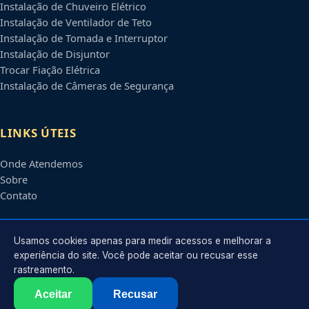
Instalação de Chuveiro Elétrico
Instalação de Ventilador de Teto
Instalação de Tomada e Interruptor
Instalação de Disjuntor
Trocar Fiação Elétrica
Instalação de Câmeras de Segurança
LINKS ÚTEIS
Onde Atendemos
Sobre
Contato
CONTATO
Usamos cookies apenas para medir acessos e melhorar a
experiência do site. Você pode aceitar ou recusar esse
rastreamento.
Atendimento em
Campinas
-
SP
e regiões parceiras
contato@eletricistascampinas.com.br
Aceitar
Recusar
©
2026
Eletricista em
Campinas
-
SP
. Todos os direitos reservados.