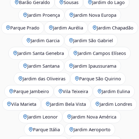
Barão Geraldo
Sousas
Jardim do Lago
Jardim Proença
Jardim Nova Europa
Parque Prado
Jardim Aurélia
Jardim Chapadão
Jardim Garcia
Jardim São Gabriel
Jardim Santa Genebra
Jardim Campos Elíseos
Jardim Santana
Jardim Ipaussurama
Jardim das Oliveiras
Parque São Quirino
Parque Jambeiro
Vila Teixeira
Jardim Eulina
Vila Marieta
Jardim Bela Vista
Jardim Londres
Jardim Leonor
Jardim Nova América
Parque Itália
Jardim Aeroporto