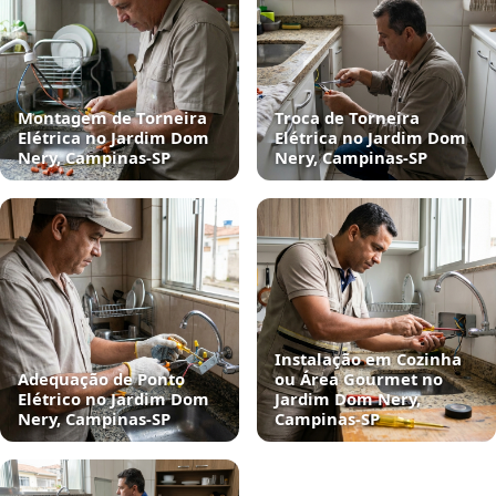
Montagem de Torneira
Troca de Torneira
Elétrica no Jardim Dom
Elétrica no Jardim Dom
Nery, Campinas‑SP
Nery, Campinas‑SP
Instalação em Cozinha
Adequação de Ponto
ou Área Gourmet no
Elétrico no Jardim Dom
Jardim Dom Nery,
Nery, Campinas‑SP
Campinas‑SP