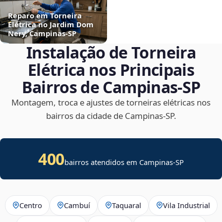
Reparo em Torneira
Elétrica no Jardim Dom
Nery, Campinas‑SP
Instalação de Torneira
Elétrica nos Principais
Bairros de Campinas‑SP
Montagem, troca e ajustes de torneiras elétricas nos
bairros da cidade de Campinas‑SP.
400
bairros atendidos em Campinas-SP
Centro
Cambuí
Taquaral
Vila Industrial