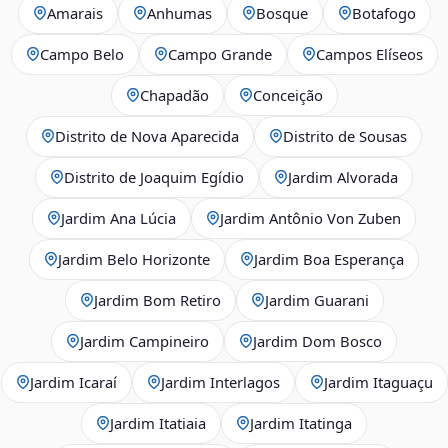
Amarais
Anhumas
Bosque
Botafogo
Campo Belo
Campo Grande
Campos Elíseos
Chapadão
Conceição
Distrito de Nova Aparecida
Distrito de Sousas
Distrito de Joaquim Egídio
Jardim Alvorada
Jardim Ana Lúcia
Jardim Antônio Von Zuben
Jardim Belo Horizonte
Jardim Boa Esperança
Jardim Bom Retiro
Jardim Guarani
Jardim Campineiro
Jardim Dom Bosco
Jardim Icaraí
Jardim Interlagos
Jardim Itaguaçu
Jardim Itatiaia
Jardim Itatinga