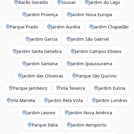
Barão Geraldo
Sousas
Jardim do Lago
Jardim Proença
Jardim Nova Europa
Parque Prado
Jardim Aurélia
Jardim Chapadão
Jardim Garcia
Jardim São Gabriel
Jardim Santa Genebra
Jardim Campos Elíseos
Jardim Santana
Jardim Ipaussurama
Jardim das Oliveiras
Parque São Quirino
Parque Jambeiro
Vila Teixeira
Jardim Eulina
Vila Marieta
Jardim Bela Vista
Jardim Londres
Jardim Leonor
Jardim Nova América
Parque Itália
Jardim Aeroporto