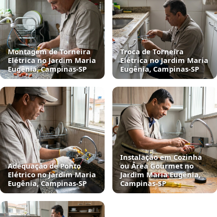
Montagem de Torneira
Troca de Torneira
Elétrica no Jardim Maria
Elétrica no Jardim Maria
Eugênia, Campinas‑SP
Eugênia, Campinas‑SP
Instalação em Cozinha
Adequação de Ponto
ou Área Gourmet no
Elétrico no Jardim Maria
Jardim Maria Eugênia,
Eugênia, Campinas‑SP
Campinas‑SP