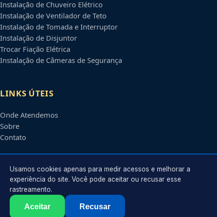
Instalação de Chuveiro Elétrico
Instalação de Ventilador de Teto
Instalação de Tomada e Interruptor
Instalação de Disjuntor
Trocar Fiação Elétrica
Instalação de Câmeras de Segurança
LINKS ÚTEIS
Onde Atendemos
Sobre
Contato
CONTATO
Usamos cookies apenas para medir acessos e melhorar a
experiência do site. Você pode aceitar ou recusar esse
rastreamento.
Atendimento em
Campinas
-
SP
e regiões parceiras
contato@eletricistascampinas.com.br
Aceitar
Recusar
©
2026
Eletricista em
Campinas
-
SP
. Todos os direitos reservados.