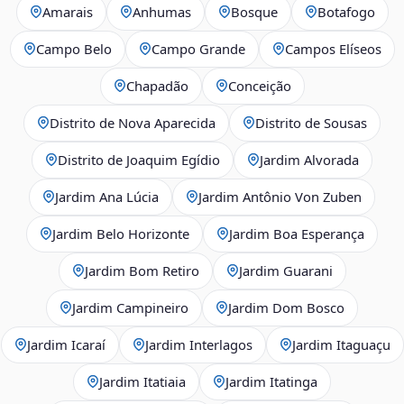
Amarais
Anhumas
Bosque
Botafogo
Campo Belo
Campo Grande
Campos Elíseos
Chapadão
Conceição
Distrito de Nova Aparecida
Distrito de Sousas
Distrito de Joaquim Egídio
Jardim Alvorada
Jardim Ana Lúcia
Jardim Antônio Von Zuben
Jardim Belo Horizonte
Jardim Boa Esperança
Jardim Bom Retiro
Jardim Guarani
Jardim Campineiro
Jardim Dom Bosco
Jardim Icaraí
Jardim Interlagos
Jardim Itaguaçu
Jardim Itatiaia
Jardim Itatinga