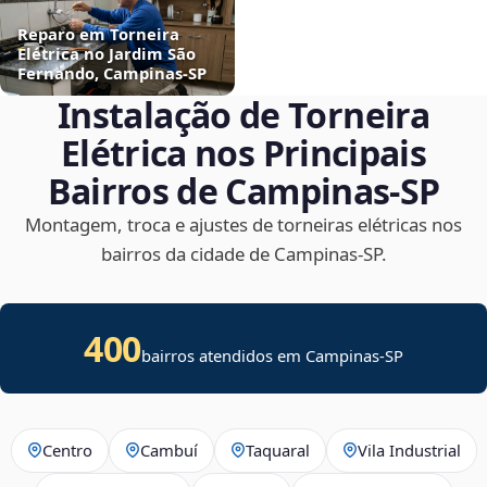
Reparo em Torneira
Elétrica no Jardim São
Fernando, Campinas‑SP
Instalação de Torneira
Elétrica nos Principais
Bairros de Campinas‑SP
Montagem, troca e ajustes de torneiras elétricas nos
bairros da cidade de Campinas‑SP.
400
bairros atendidos em Campinas-SP
Centro
Cambuí
Taquaral
Vila Industrial