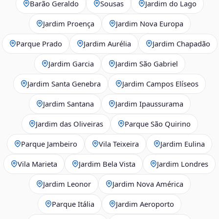
Barão Geraldo
Sousas
Jardim do Lago
Jardim Proença
Jardim Nova Europa
Parque Prado
Jardim Aurélia
Jardim Chapadão
Jardim Garcia
Jardim São Gabriel
Jardim Santa Genebra
Jardim Campos Elíseos
Jardim Santana
Jardim Ipaussurama
Jardim das Oliveiras
Parque São Quirino
Parque Jambeiro
Vila Teixeira
Jardim Eulina
Vila Marieta
Jardim Bela Vista
Jardim Londres
Jardim Leonor
Jardim Nova América
Parque Itália
Jardim Aeroporto