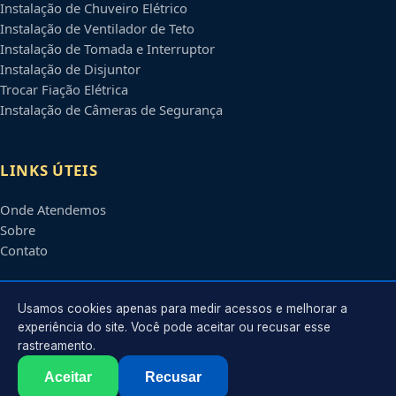
Instalação de Chuveiro Elétrico
Instalação de Ventilador de Teto
Instalação de Tomada e Interruptor
Instalação de Disjuntor
Trocar Fiação Elétrica
Instalação de Câmeras de Segurança
LINKS ÚTEIS
Onde Atendemos
Sobre
Contato
CONTATO
Usamos cookies apenas para medir acessos e melhorar a
experiência do site. Você pode aceitar ou recusar esse
rastreamento.
Atendimento em
Campinas
-
SP
e regiões parceiras
contato@eletricistascampinas.com.br
Aceitar
Recusar
©
2026
Eletricista em
Campinas
-
SP
. Todos os direitos reservados.