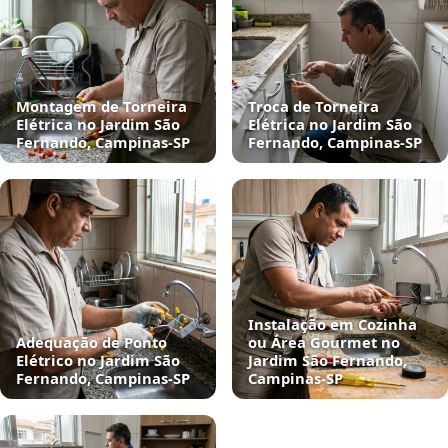
Montagem de Torneira
Troca de Torneira
Elétrica no Jardim São
Elétrica no Jardim São
Fernando, Campinas‑SP
Fernando, Campinas‑SP
Instalação em Cozinha
Adequação de Ponto
ou Área Gourmet no
Elétrico no Jardim São
Jardim São Fernando,
Fernando, Campinas‑SP
Campinas‑SP