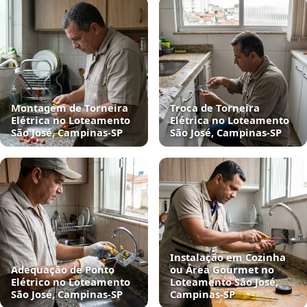
Montagem de Torneira
Troca de Torneira
Elétrica no Loteamento
Elétrica no Loteamento
São José, Campinas‑SP
São José, Campinas‑SP
Instalação em Cozinha
Adequação de Ponto
ou Área Gourmet no
Elétrico no Loteamento
Loteamento São José,
São José, Campinas‑SP
Campinas‑SP