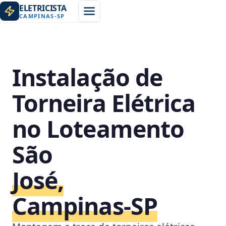
ELETRICISTA
CAMPINAS
-
SP
Instalação de
Torneira Elétrica
no Loteamento
São
José,
Campinas‑SP