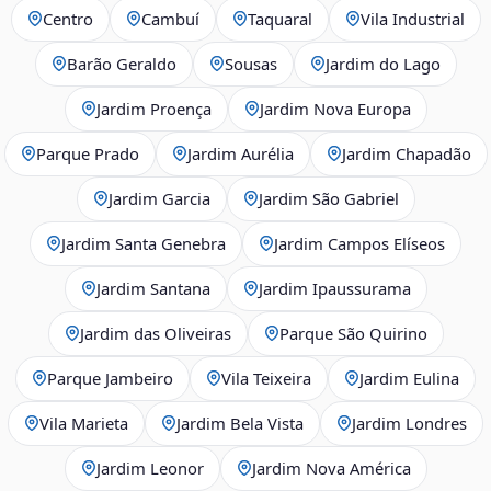
Centro
Cambuí
Taquaral
Vila Industrial
Barão Geraldo
Sousas
Jardim do Lago
Jardim Proença
Jardim Nova Europa
Parque Prado
Jardim Aurélia
Jardim Chapadão
Jardim Garcia
Jardim São Gabriel
Jardim Santa Genebra
Jardim Campos Elíseos
Jardim Santana
Jardim Ipaussurama
Jardim das Oliveiras
Parque São Quirino
Parque Jambeiro
Vila Teixeira
Jardim Eulina
Vila Marieta
Jardim Bela Vista
Jardim Londres
Jardim Leonor
Jardim Nova América