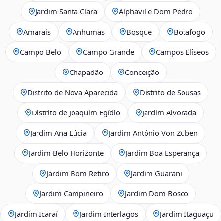
Jardim Santa Clara
Alphaville Dom Pedro
Amarais
Anhumas
Bosque
Botafogo
Campo Belo
Campo Grande
Campos Elíseos
Chapadão
Conceição
Distrito de Nova Aparecida
Distrito de Sousas
Distrito de Joaquim Egídio
Jardim Alvorada
Jardim Ana Lúcia
Jardim Antônio Von Zuben
Jardim Belo Horizonte
Jardim Boa Esperança
Jardim Bom Retiro
Jardim Guarani
Jardim Campineiro
Jardim Dom Bosco
Jardim Icaraí
Jardim Interlagos
Jardim Itaguaçu