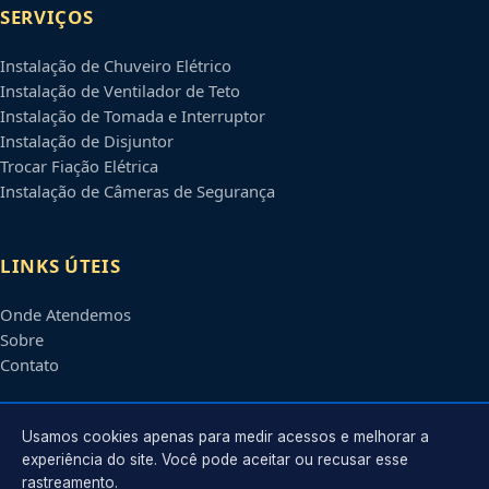
SERVIÇOS
Instalação de Chuveiro Elétrico
Instalação de Ventilador de Teto
Instalação de Tomada e Interruptor
Instalação de Disjuntor
Trocar Fiação Elétrica
Instalação de Câmeras de Segurança
LINKS ÚTEIS
Onde Atendemos
Sobre
Contato
CONTATO
Usamos cookies apenas para medir acessos e melhorar a
experiência do site. Você pode aceitar ou recusar esse
rastreamento.
Atendimento em
Campinas
-
SP
e regiões parceiras