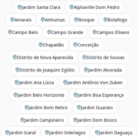
Jardim Santa Clara
Alphaville Dom Pedro
Amarais
Anhumas
Bosque
Botafogo
Campo Belo
Campo Grande
Campos Elíseos
Chapadão
Conceição
Distrito de Nova Aparecida
Distrito de Sousas
Distrito de Joaquim Egídio
Jardim Alvorada
Jardim Ana Lúcia
Jardim Antônio Von Zuben
Jardim Belo Horizonte
Jardim Boa Esperança
Jardim Bom Retiro
Jardim Guarani
Jardim Campineiro
Jardim Dom Bosco
Jardim Icaraí
Jardim Interlagos
Jardim Itaguaçu