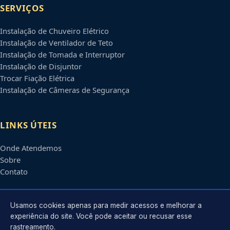
SERVIÇOS
Instalação de Chuveiro Elétrico
Instalação de Ventilador de Teto
Instalação de Tomada e Interruptor
Instalação de Disjuntor
Trocar Fiação Elétrica
Instalação de Câmeras de Segurança
LINKS ÚTEIS
Onde Atendemos
Sobre
Contato
CONTATO
Usamos cookies apenas para medir acessos e melhorar a
experiência do site. Você pode aceitar ou recusar esse
rastreamento.
Atendimento em
Campinas
-
SP
e regiões parceiras