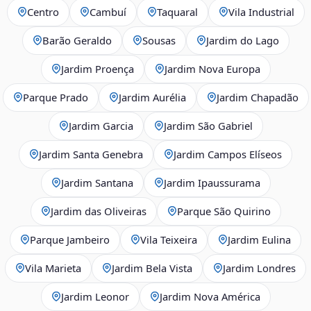
Centro
Cambuí
Taquaral
Vila Industrial
Barão Geraldo
Sousas
Jardim do Lago
Jardim Proença
Jardim Nova Europa
Parque Prado
Jardim Aurélia
Jardim Chapadão
Jardim Garcia
Jardim São Gabriel
Jardim Santa Genebra
Jardim Campos Elíseos
Jardim Santana
Jardim Ipaussurama
Jardim das Oliveiras
Parque São Quirino
Parque Jambeiro
Vila Teixeira
Jardim Eulina
Vila Marieta
Jardim Bela Vista
Jardim Londres
Jardim Leonor
Jardim Nova América