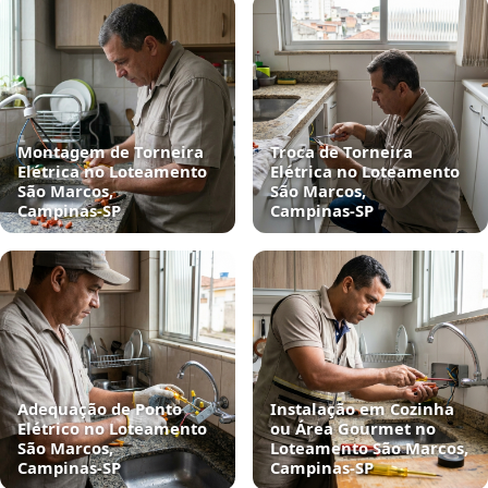
Montagem de Torneira
Troca de Torneira
Elétrica no Loteamento
Elétrica no Loteamento
São Marcos,
São Marcos,
Campinas‑SP
Campinas‑SP
Adequação de Ponto
Instalação em Cozinha
Elétrico no Loteamento
ou Área Gourmet no
São Marcos,
Loteamento São Marcos,
Campinas‑SP
Campinas‑SP