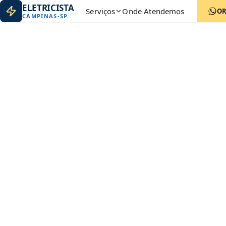
ELETRICISTA
Serviços
Onde Atendemos
O
CAMPINAS
-
SP