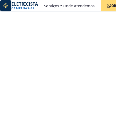
ELETRICISTA
Serviços
Onde Atendemos
O
CAMPINAS
-
SP