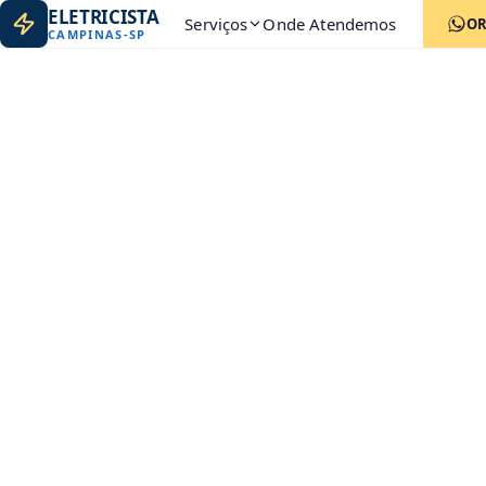
ELETRICISTA
Serviços
Onde Atendemos
O
CAMPINAS
-
SP