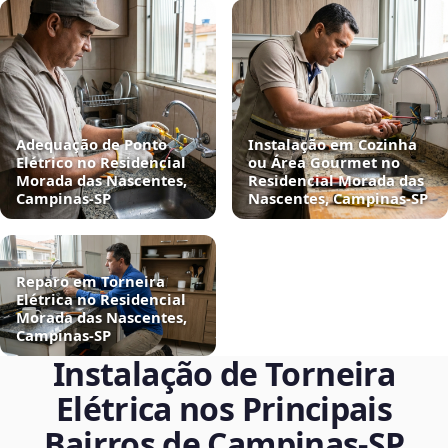
Adequação de Ponto
Instalação em Cozinha
Elétrico no Residencial
ou Área Gourmet no
Morada das Nascentes,
Residencial Morada das
Campinas‑SP
Nascentes, Campinas‑SP
Reparo em Torneira
Elétrica no Residencial
Morada das Nascentes,
Campinas‑SP
Instalação de Torneira
Elétrica nos Principais
Bairros de Campinas‑SP