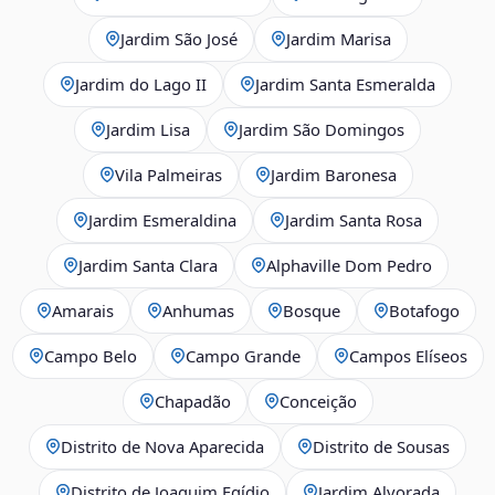
Jardim São José
Jardim Marisa
Jardim do Lago II
Jardim Santa Esmeralda
Jardim Lisa
Jardim São Domingos
Vila Palmeiras
Jardim Baronesa
Jardim Esmeraldina
Jardim Santa Rosa
Jardim Santa Clara
Alphaville Dom Pedro
Amarais
Anhumas
Bosque
Botafogo
Campo Belo
Campo Grande
Campos Elíseos
Chapadão
Conceição
Distrito de Nova Aparecida
Distrito de Sousas
Distrito de Joaquim Egídio
Jardim Alvorada