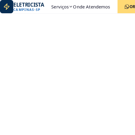
ELETRICISTA
Serviços
Onde Atendemos
O
CAMPINAS
-
SP