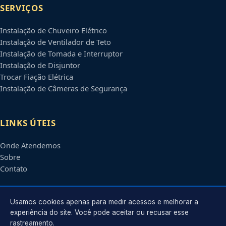
SERVIÇOS
Instalação de Chuveiro Elétrico
Instalação de Ventilador de Teto
Instalação de Tomada e Interruptor
Instalação de Disjuntor
Trocar Fiação Elétrica
Instalação de Câmeras de Segurança
LINKS ÚTEIS
Onde Atendemos
Sobre
Contato
CONTATO
Usamos cookies apenas para medir acessos e melhorar a
experiência do site. Você pode aceitar ou recusar esse
rastreamento.
Atendimento em
Campinas
-
SP
e regiões parceiras