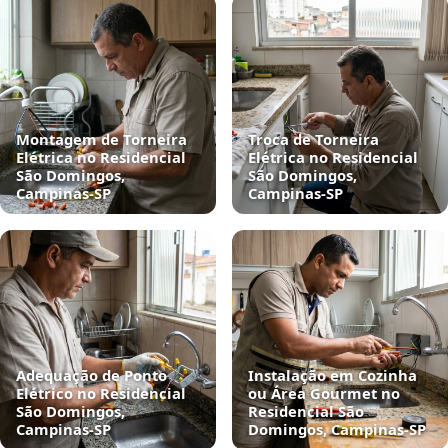
Montagem de Torneira
Troca de Torneira
Elétrica no Residencial
Elétrica no Residencial
São Domingos,
São Domingos,
Campinas‑SP
Campinas‑SP
Adequação de Ponto
Instalação em Cozinha
Elétrico no Residencial
ou Área Gourmet no
São Domingos,
Residencial São
Campinas‑SP
Domingos, Campinas‑SP