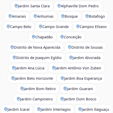
Jardim Santa Clara
Alphaville Dom Pedro
Amarais
Anhumas
Bosque
Botafogo
Campo Belo
Campo Grande
Campos Elíseos
Chapadão
Conceição
Distrito de Nova Aparecida
Distrito de Sousas
Distrito de Joaquim Egídio
Jardim Alvorada
Jardim Ana Lúcia
Jardim Antônio Von Zuben
Jardim Belo Horizonte
Jardim Boa Esperança
Jardim Bom Retiro
Jardim Guarani
Jardim Campineiro
Jardim Dom Bosco
Jardim Icaraí
Jardim Interlagos
Jardim Itaguaçu