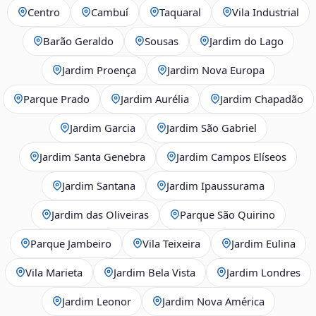
Centro
Cambuí
Taquaral
Vila Industrial
Barão Geraldo
Sousas
Jardim do Lago
Jardim Proença
Jardim Nova Europa
Parque Prado
Jardim Aurélia
Jardim Chapadão
Jardim Garcia
Jardim São Gabriel
Jardim Santa Genebra
Jardim Campos Elíseos
Jardim Santana
Jardim Ipaussurama
Jardim das Oliveiras
Parque São Quirino
Parque Jambeiro
Vila Teixeira
Jardim Eulina
Vila Marieta
Jardim Bela Vista
Jardim Londres
Jardim Leonor
Jardim Nova América