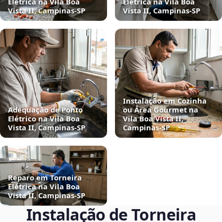
Elétrica na Vila Boa
Elétrica na Vila Boa
Vista II, Campinas‑SP
Vista II, Campinas‑SP
Instalação em Cozinha
Adequação de Ponto
ou Área Gourmet na
Elétrico na Vila Boa
Vila Boa Vista II,
Vista II, Campinas‑SP
Campinas‑SP
Reparo em Torneira
Elétrica na Vila Boa
Vista II, Campinas‑SP
Instalação de Torneira