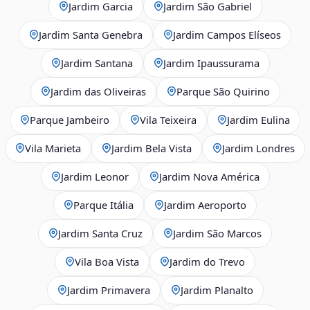
Jardim Garcia
Jardim São Gabriel
Jardim Santa Genebra
Jardim Campos Elíseos
Jardim Santana
Jardim Ipaussurama
Jardim das Oliveiras
Parque São Quirino
Parque Jambeiro
Vila Teixeira
Jardim Eulina
Vila Marieta
Jardim Bela Vista
Jardim Londres
Jardim Leonor
Jardim Nova América
Parque Itália
Jardim Aeroporto
Jardim Santa Cruz
Jardim São Marcos
Vila Boa Vista
Jardim do Trevo
Jardim Primavera
Jardim Planalto