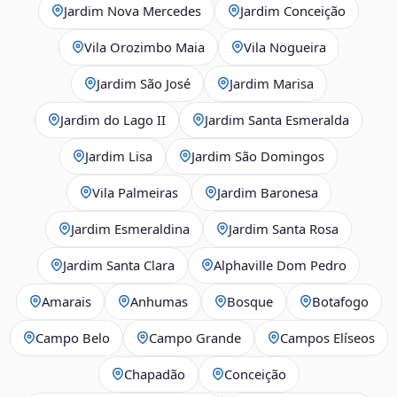
Jardim Nova Mercedes
Jardim Conceição
Vila Orozimbo Maia
Vila Nogueira
Jardim São José
Jardim Marisa
Jardim do Lago II
Jardim Santa Esmeralda
Jardim Lisa
Jardim São Domingos
Vila Palmeiras
Jardim Baronesa
Jardim Esmeraldina
Jardim Santa Rosa
Jardim Santa Clara
Alphaville Dom Pedro
Amarais
Anhumas
Bosque
Botafogo
Campo Belo
Campo Grande
Campos Elíseos
Chapadão
Conceição