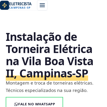
ELETRICISTA
CAMPINAS
-
SP
Instalação de
Torneira Elétrica
na Vila Boa Vista
II, Campinas‑SP
Montagem e troca de torneiras elétricas.
Técnicos especializados na sua região.
FALE NO WHATSAPP